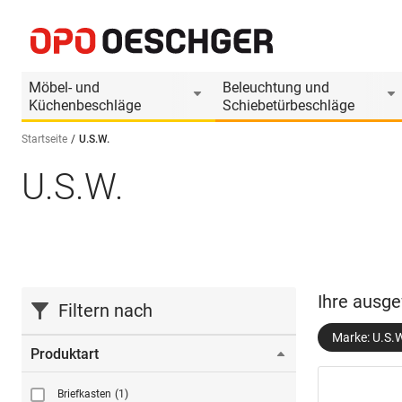
Möbel- und
Beleuchtung und
Küchenbeschläge
Schiebetürbeschläge
Startseite
U.S.W.
U.S.W.
Sprache wählen (DE)
Ihre ausge
Filtern nach
Marke: U.S.
Produktart
Briefkasten
(1)