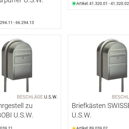
Artikel: 41.320.01 - 41.320.02
6.294.11 - 66.294.13
rgestell zu
Briefkästen SWIS
OBI U.S.W.
U.S.W.
9.039.21
Artikel: 89.039.02