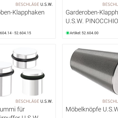
oben-Klapphaken
Garderoben-Klapp
U.S.W. PINOCCHI
2.604.14 - 52.604.15
Artikel: 52.604.00
gummi für
Möbelknöpfe U.S.W
rpuffer U.S.W.