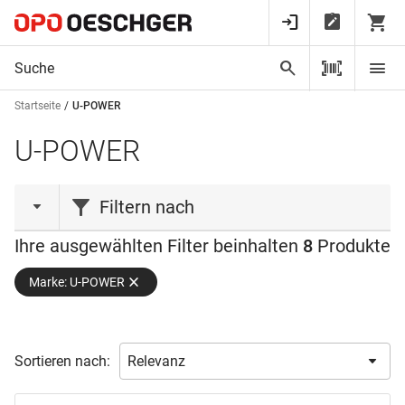
Startseite
U-POWER
U-POWER
Filtern nach
Ihre ausgewählten Filter beinhalten
8
Produkte
Aktionen
Marke: U-POWER
Aktion
(1)
Liquidation
(1)
Produktart
Sortieren nach:
Hose
(2)