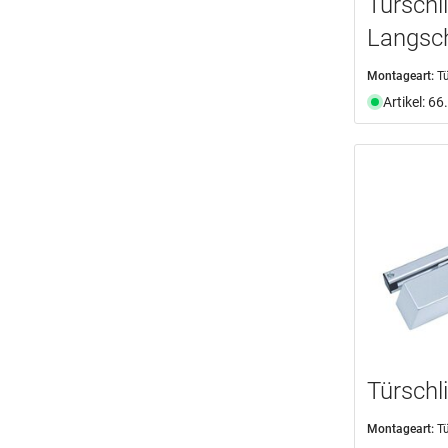
Türschl
Langsc
Montageart:
Tü
Artikel: 6
Türschl
Montageart:
Tü