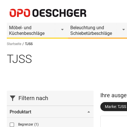
Möbel- und
Beleuchtung und
Küchenbeschläge
Schiebetürbeschläge
Startseite
TJSS
TJSS
Sprache wählen (DE)
Ihre ausge
Filtern nach
Marke: TJSS
Produktart
Begrenzer
(1)