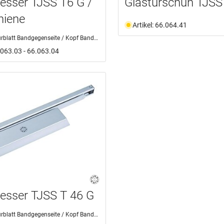
iesser TJSS T6 G /
Glastürschuh TJSS
hiene
Artikel: 66.064.41
rblatt Bandgegenseite / Kopf Bandseite
6.063.03 - 66.063.04
iesser TJSS T 46 G
rblatt Bandgegenseite / Kopf Bandseite