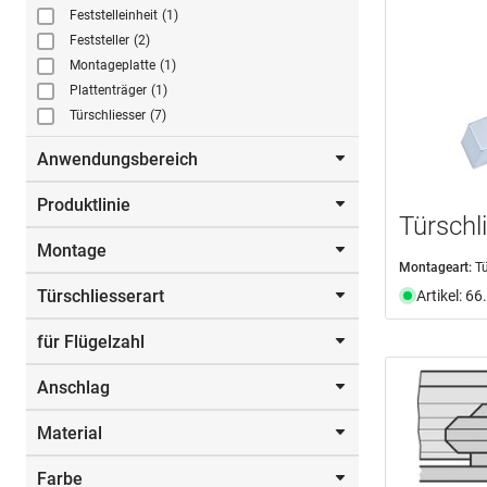
Feststelleinheit
(1)
Feststeller
(2)
Montageplatte
(1)
Plattenträger
(1)
Türschliesser
(7)
Anwendungsbereich
Produktlinie
Anschlagtüren
(7)
Türschl
Feuerschutztüren
(7)
Montage
T 44
(4)
Glas
(1)
Montageart:
Tü
T 46
(3)
Rauchschutztüren
(2)
Türschliesserart
Artikel: 6
aufgesetzt
(7)
T 6
(4)
für Flügelzahl
Gestängetürschliesser
(2)
Gleitschienentürschliesser
(5)
Anschlag
1-flüglig
(2)
Material
DIN links/rechts
(7)
Farbe
Aluminium
(3)