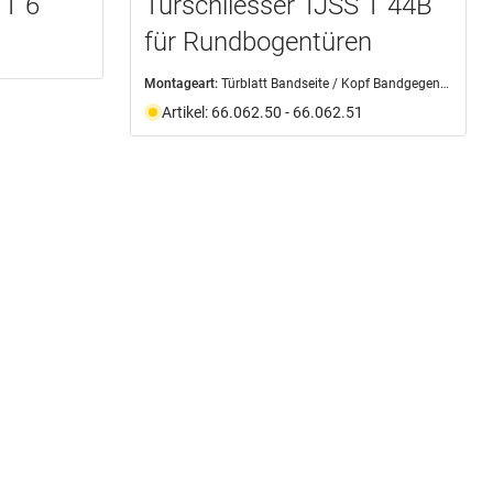
 T 6
Türschliesser TJSS T 44B
für Rundbogentüren
Montageart:
Türblatt Bandseite / Kopf Bandgegenseite
Artikel: 66.062.50 - 66.062.51