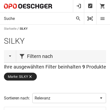
Startseite
SILKY
SILKY
Filtern nach
Ihre ausgewählten Filter beinhalten
9
Produkte
Produktart
Marke: SILKY
Säge
(5)
Sägeblatt
(4)
Zahnteilung
Sortieren nach:
Dicke
0.9 mm
(1)