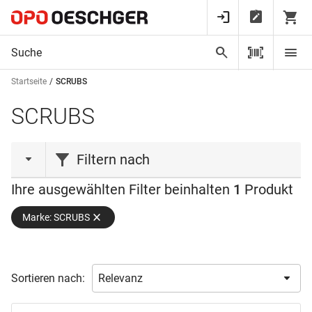
Startseite
SCRUBS
SCRUBS
Filtern nach
Ihre ausgewählten Filter beinhalten
1
Produkt
Farbe
Marke: SCRUBS
Breite
Weiss
(1)
Packung
310.0 mm
(1)
Sortieren nach:
Verfügbarkeit
72
(1)