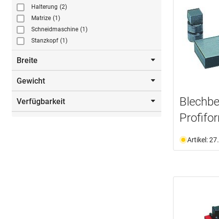
Halterung
(2)
Matrize
(1)
Schneidmaschine
(1)
Stanzkopf
(1)
Breite
Gewicht
320.0 mm
(1)
Blechb
Verfügbarkeit
18.5 kg
(1)
Profifo
Nicht an Lager
(4)
Artikel: 2