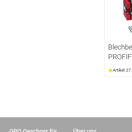
Blechb
PROFI
Artikel: 2
OPO Oeschger für
Über uns