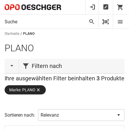
Startseite
PLANO
PLANO
Filtern nach
Ihre ausgewählten Filter beinhalten
3
Produkte
Bohrtiefe
Marke: PLANO
Bohr-ø
26.0
(1)
48.0
(1)
Flügelhöhe
12.0
(1)
49.0
(1)
35.0
(2)
Sortieren nach:
Verfügbarkeit
2300.0
(3)