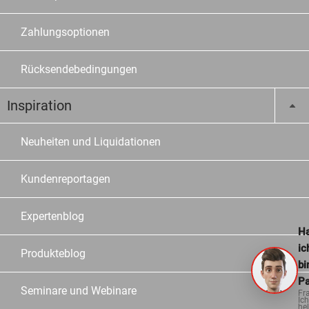
Zahlungsoptionen
Rücksendebedingungen
Inspiration
Neuheiten und Liquidationen
Kundenreportagen
Expertenblog
Ha
ic
Produkteblog
bi
Pa
Seminare und Webinare
Fr
Ich
hel