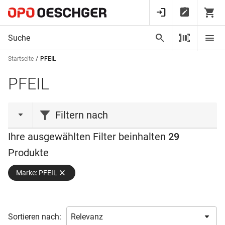
Startseite
PFEIL
PFEIL
Filtern nach
Ihre ausgewählten Filter beinhalten
29
Produktart
Produkte
Axt
(1)
Marke: PFEIL
Beitel
(3)
Etui
(1)
Heft
(1)
Sortieren nach:
Meissel
(12)