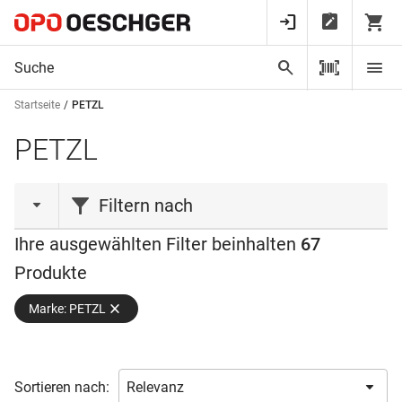
Startseite
PETZL
PETZL
Filtern nach
Ihre ausgewählten Filter beinhalten
67
Aktionen
Produkte
Aktion
(1)
Marke: PETZL
Liquidation
(1)
Neuheit
(2)
Produktart
Sortieren nach: