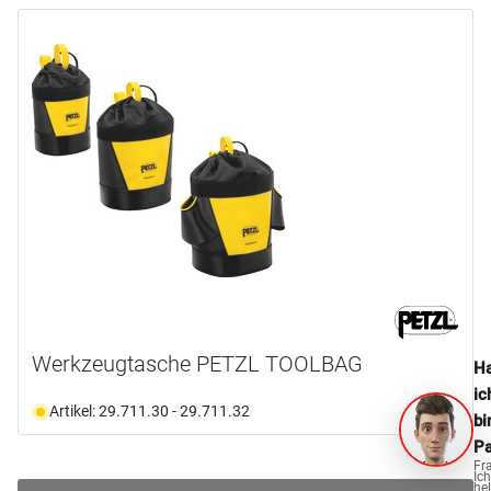
Werkzeugtasche PETZL TOOLBAG
Ha
ic
Artikel: 29.711.30 - 29.711.32
bi
Pa
Fr
Ich
hel