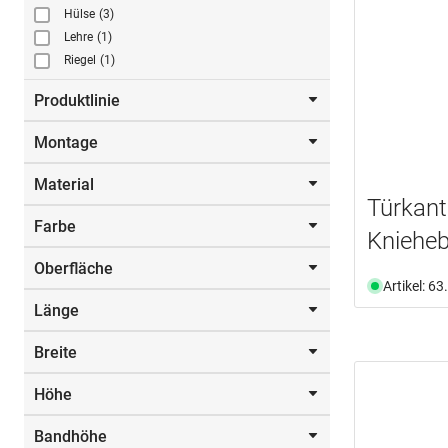
Hülse
(3)
Lehre
(1)
Riegel
(1)
Produktlinie
Montage
EXACTA III
(3)
Material
zum Anschrauben
(1)
Türkant
Farbe
Messing
(2)
Knieheb
Nylon
(1)
Oberfläche
Silber
(1)
Stahl
(4)
Artikel: 6
Weiss
(1)
Länge
brüniert
(1)
poliert
(2)
Breite
200.0 mm
(1)
satiniert
(1)
250.0 mm
(1)
verchromt
(1)
Höhe
16.0 mm
(1)
vergoldet
(1)
vermessingt
(1)
Bandhöhe