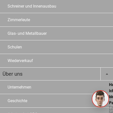
Schreiner und Innenausbau
Zimmerleute
Glas- und Metallbauer
Schulen
Wiederverkauf
Über uns
Ha
Unternehmen
ic
bi
Geschichte
Pa
Fr
Ich
hel