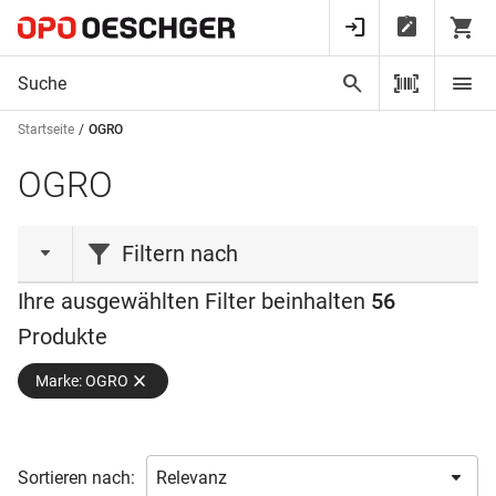
Startseite
OGRO
OGRO
Filtern nach
Ihre ausgewählten Filter beinhalten
56
Produktart
Produkte
Distanzplatte
(1)
Marke: OGRO
Einlass-Flachdrücker
(4)
Feststeller
(1)
Griff
(3)
Sortieren nach:
Knopf_Halbgarnitur
(2)