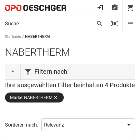
Startseite
NABERTHERM
NABERTHERM
Filtern nach
Ihre ausgewählten Filter beinhalten
4
Produkte
Produktart
Marke: NABERTHERM
Ablage
(1)
Ofen
(3)
Anwendung
Sortieren nach:
Leistung
Modellieren
(2)