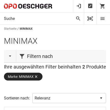
Startseite
MINIMAX
MINIMAX
Filtern nach
Ihre ausgewählten Filter beinhalten
2
Produkte
Produktart
Marke: MINIMAX
Hobelmaschine
(1)
Säge
(1)
Maschinenart
Sortieren nach:
Leistung
Kreissäge
(1)