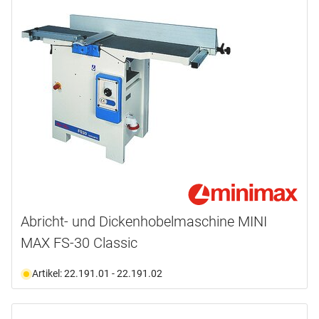
Hobelbreite
4000.0 W
(2)
Gewicht
300.0 mm
(1)
Verfügbarkeit
270.0 kg
(1)
295.0 kg
(1)
Nicht an Lager
(2)
Abricht- und Dickenhobelmaschine MINI
MAX FS-30 Classic
Artikel: 22.191.01 - 22.191.02