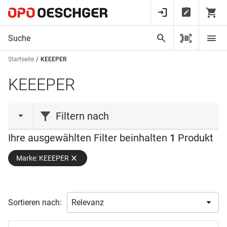
Startseite
KEEEPER
KEEEPER
Filtern nach
Ihre ausgewählten Filter beinhalten
1
Produkt
Material
Marke: KEEEPER
Farbe
Polypropylen
(1)
Höhe
transparent
(1)
Sortieren nach:
ø
100.0 mm
(1)
150.0 mm
(1)
Verfügbarkeit