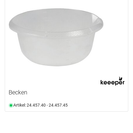
240.0 mm
(1)
360.0 mm
(1)
Ab Lager verfügbar
(1)
Becken
Artikel: 24.457.40 - 24.457.45