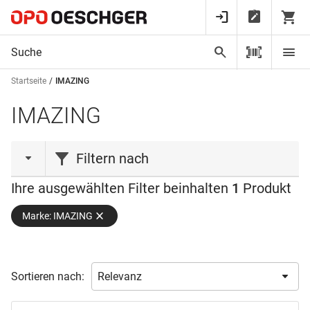
Startseite
IMAZING
IMAZING
Filtern nach
Ihre ausgewählten Filter beinhalten
1
Produkt
Produktart
Marke: IMAZING
Jump Starter
(1)
Ladegerät
(1)
Verfügbarkeit
Sortieren nach:
Ab Lager verfügbar
(1)