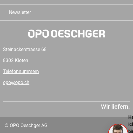
Newsletter
Steinackerstrasse 68
8302 Kloten
Telefonnummern
opo@opo.ch
Wir liefern.
Ha
ic
© OPO Oeschger AG
bi