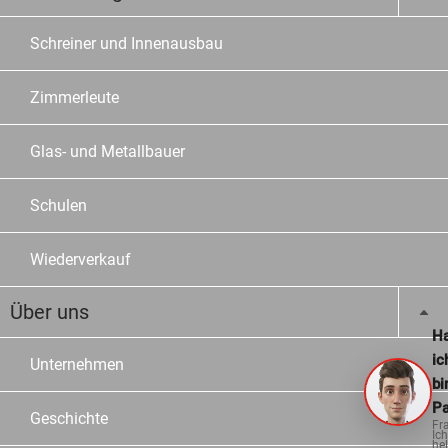
Schreiner und Innenausbau
Zimmerleute
Glas- und Metallbauer
Schulen
Wiederverkauf
Über uns
Ha
ic
Unternehmen
bi
Pa
Geschichte
Fr
Ich
hel