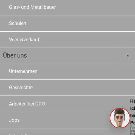
Glas- und Metallbauer
Schulen
Wiederverkauf
Über uns
Unternehmen
Geschichte
Ha
Arbeiten bei OPO
ic
bi
Jobs
Pa
Fr
Ich
hel