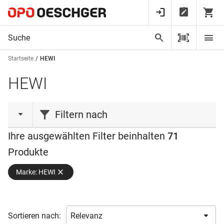
Startseite
HEWI
HEWI
Filtern nach
Ihre ausgewählten Filter beinhalten
71
Produktart
Produkte
Band
(2)
Marke: HEWI
Griff
(8)
Haken
(13)
Hinweisschild
(2)
Sortieren nach:
Knopf
(7)