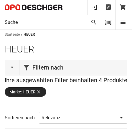
Startseite
HEUER
HEUER
Filtern nach
Ihre ausgewählten Filter beinhalten
4
Produkte
Produktart
Marke: HEUER
Halterung
(2)
Positioniergerät
(1)
Schraubstock
(1)
Sortieren nach:
Material