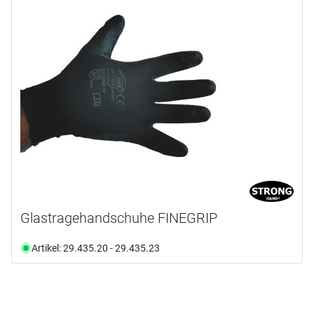
1
(1)
XXL / 11
(1)
Ab Lager verfügbar
(1)
Glastragehandschuhe FINEGRIP
Artikel: 29.435.20 - 29.435.23