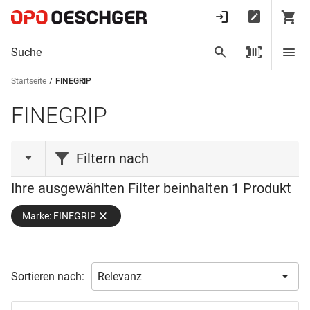
Startseite
FINEGRIP
FINEGRIP
Filtern nach
Ihre ausgewählten Filter beinhalten
1
Produkt
Material
Marke: FINEGRIP
Handschuhgrösse
Latex
(1)
Polyamid
(1)
Farbe
L / 9
(1)
M / 8
(1)
Sortieren nach:
Packung
Schwarz
(1)
XL / 10
(1)
Verfügbarkeit