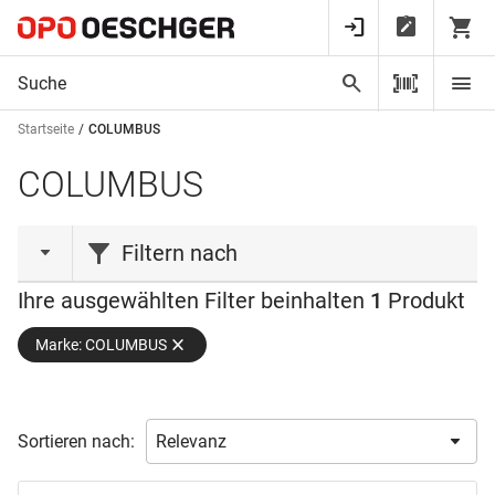
Startseite
COLUMBUS
COLUMBUS
Filtern nach
Ihre ausgewählten Filter beinhalten
1
Produkt
Material
Marke: COLUMBUS
Breite
Spezialstahl
(1)
Verfügbarkeit
35.0 mm
(1)
Sortieren nach:
Ab Lager verfügbar
(1)