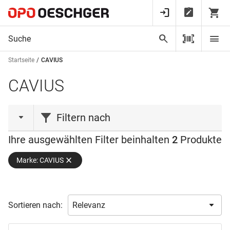
Startseite
CAVIUS
CAVIUS
Filtern nach
Ihre ausgewählten Filter beinhalten
2
Produkte
Produktlinie
Marke: CAVIUS
Farbe
CAVIUS
(1)
CAVIUS INVISIBLE
(1)
Verfügbarkeit
Weiss
(2)
Sortieren nach:
Ab Lager verfügbar
(2)