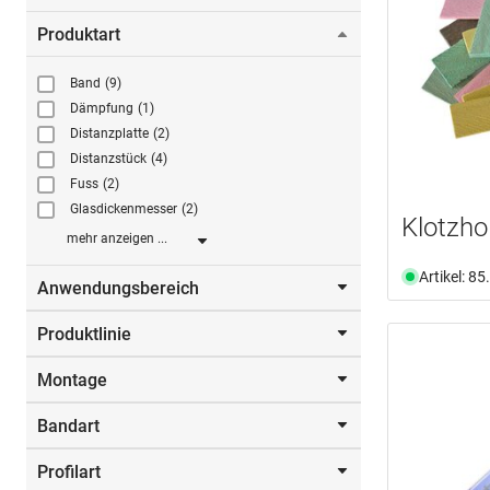
Produktart
Band
(9)
Dämpfung
(1)
Distanzplatte
(2)
Distanzstück
(4)
Fuss
(2)
Glasdickenmesser
(2)
Klotzho
mehr anzeigen ...
Artikel: 8
Anwendungsbereich
Produktlinie
Badezimmer
(5)
Beton
(1)
Montage
Lamifix
(1)
Duschen
(5)
Pyrosil®
(2)
Glas
(36)
Bandart
selbstklebend
(6)
Swing
(5)
Holz
(3)
Verifix®
(8)
Kunststoff
(1)
Profilart
Klebeband
(1)
Xtragrip®
(2)
Metall
(7)