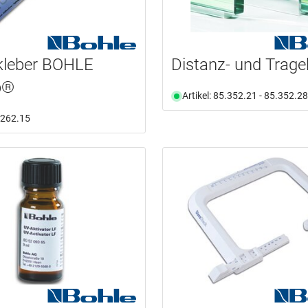
kleber BOHLE
Distanz- und Trage
p®
Artikel: 85.352.21 - 85.352.28
5.262.15