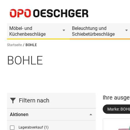
Möbel- und
Beleuchtung und
Küchenbeschläge
Schiebetürbeschläge
Startseite
BOHLE
BOHLE
Sprache wählen (DE)
Ihre ausge
Filtern nach
Marke: BOH
Aktionen
Lagerabverkauf
(1)