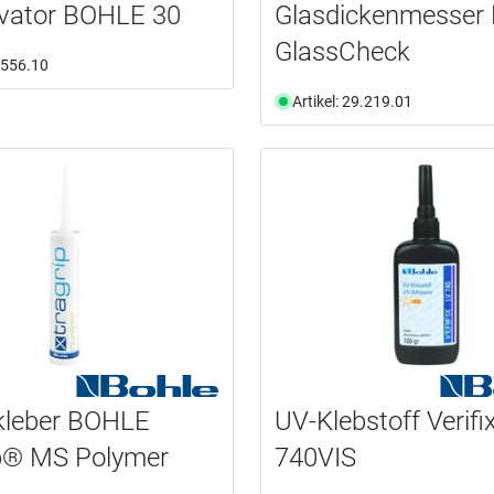
ivator BOHLE 30
Glasdickenmesser
GlassCheck
5.556.10
Artikel: 29.219.01
kleber BOHLE
UV-Klebstoff Verifi
ip® MS Polymer
740VIS