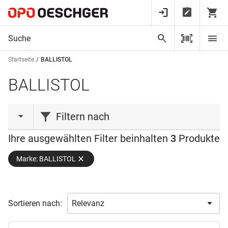
Startseite
BALLISTOL
BALLISTOL
Filtern nach
Ihre ausgewählten Filter beinhalten
3
Produkte
Produktart
Marke: BALLISTOL
Reinigungsmittel
(1)
Spray
(2)
Farbe
Sortieren nach:
Inhalt
Hellgelb
(1)