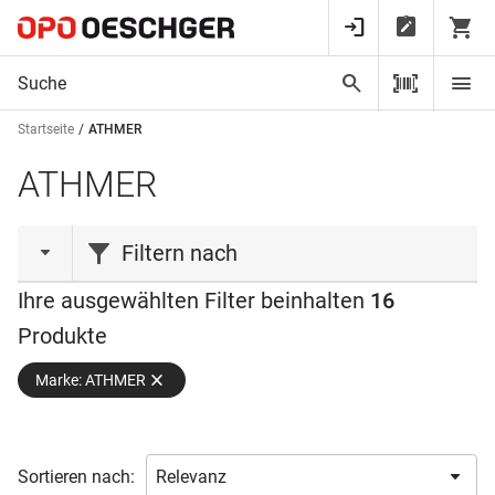
Startseite
ATHMER
ATHMER
Filtern nach
Ihre ausgewählten Filter beinhalten
16
Produktart
Produkte
Feststeller
(4)
Marke: ATHMER
Fingerschutz
(6)
Montageset
(1)
Profil
(4)
Sortieren nach:
Türabsenkdichtung
(2)