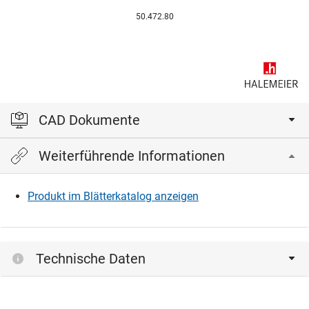
50.472.80
CAD Dokumente
Weiterführende Informationen
Bitte einloggen, um die CAD‑Dateien anzeigen und
herunterladen zu können.
Produkt im Blätterkatalog anzeigen
Einloggen
Technische Daten