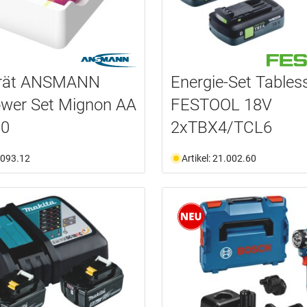
rät ANSMANN
Energie-Set Tables
ower Set Mignon AA
FESTOOL 18V
00
2xTBX4/TCL6
1.093.12
Artikel: 21.002.60