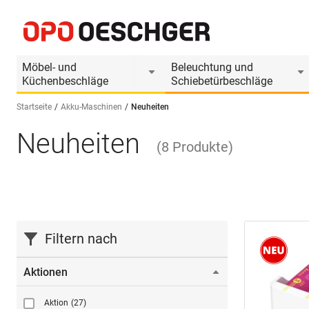
Möbel- und
Beleuchtung und
Küchenbeschläge
Schiebetürbeschläge
Startseite
Akku-Maschinen
Neuheiten
Neuheiten
Sprache wählen (DE)
(
8
Produkte
)
Filtern nach
Aktionen
Aktion
(27)