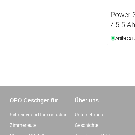
Ab Lager verfügbar
(5)
Nicht an Lager
(3)
Power-
/ 5.5 A
Artikel: 2
OPO Oeschger für
Über uns
Schreiner und Innenausbau
Unternehmen
Zimmerleute
Geschichte