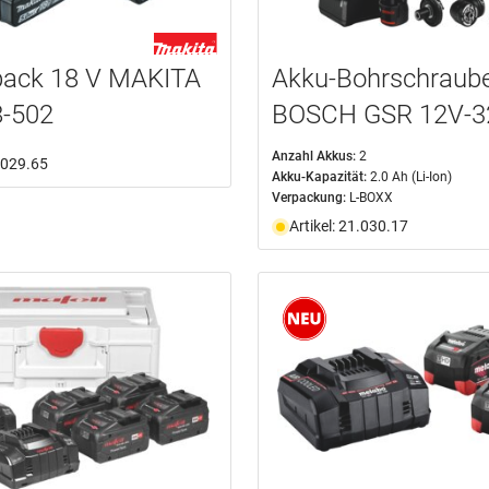
pack 18 V MAKITA
Akku-Bohrschraub
-502
BOSCH GSR 12V-3
Anzahl Akkus:
2
1.029.65
Akku-Kapazität:
2.0 Ah (Li-Ion)
Verpackung:
L-BOXX
Artikel: 21.030.17