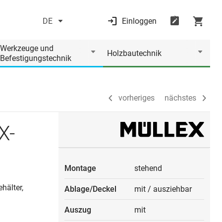
DE
Einloggen
vorheriges
nächstes
Werkzeuge und
Holzbautechnik
Befestigungstechnik
vorheriges
nächstes
X-
Montage
stehend
hälter,
Ablage/Deckel
mit
/
ausziehbar
Auszug
mit