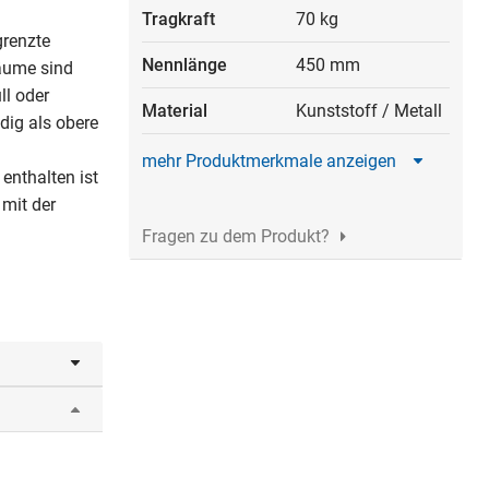
Tragkraft
70 kg
grenzte
Nennlänge
450 mm
äume sind
ll oder
Material
Kunststoff
/
Metall
dig als obere
mehr Produktmerkmale anzeigen
enthalten ist
 mit der
Fragen zu dem Produkt?
n.