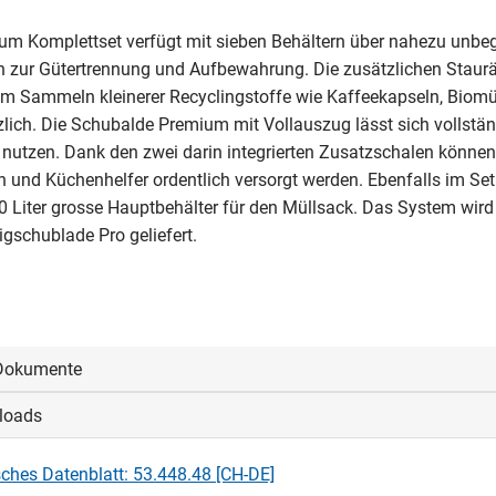
um Komplettset verfügt mit sieben Behältern über nahezu unbe
n zur Gütertrennung und Aufbewahrung. Die zusätzlichen Staur
m Sammeln kleinerer Recyclingstoffe wie Kaffeekapseln, Biomü
zlich. Die Schubalde Premium mit Vollauszug lässt sich vollstän
 nutzen. Dank den zwei darin integrierten Zusatzschalen können
n und Küchenhelfer ordentlich versorgt werden. Ebenfalls im Set 
0 Liter grosse Hauptbehälter für den Müllsack. Das System wird
igschublade Pro geliefert.
Dokumente
loads
oggen, um die CAD‑Dateien anzeigen und herunterladen zu könne
ches Datenblatt: 53.448.48 [CH-DE]