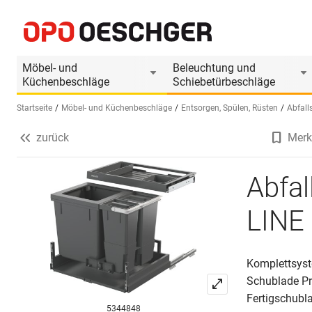
Abfall-Auszugsystem MÜLLEX X-LINE X60 Pre
Produktinformationen
Passendes Zubehör
Möbel- und
Beleuchtung und
Küchenbeschläge
Schiebetürbeschläge
Startseite
Möbel- und Küchenbeschläge
Entsorgen, Spülen, Rüsten
Abfall
zurück
Merk
Sprache wählen (DE)
Abfa
LINE
Komplettsyst
Schublade Pr
Fertigschubl
5344848