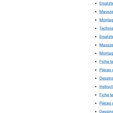
Ein
Ersatzt
Massze
Montage
Technis
Ersatzt
Massze
Montage
Fiche t
Pièces 
Dessins
Instruc
Fiche t
Pièces 
Dessins