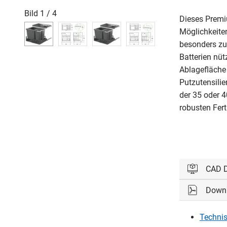
Bild
1
/
4
Dieses Premi
Möglichkeite
besonders zu
Batterien nüt
Ablagefläche
Putzutensilie
der 35 oder 4
robusten Fert
CAD 
Down
Bitte einl
Technis