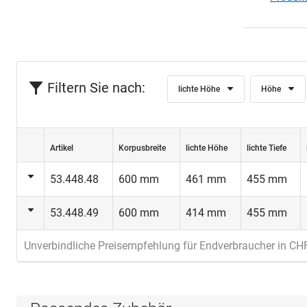
Filtern Sie nach:
lichte Höhe
Höhe
Artikel
Korpusbreite
lichte Höhe
lichte Tiefe
53.448.48
600 mm
461 mm
455 mm
53.448.49
600 mm
414 mm
455 mm
Unverbindliche Preisempfehlung für Endverbraucher in CH