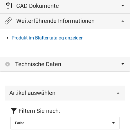
CAD Dokumente
Weiterführende Informationen
Bitte einloggen, um die CAD‑Dateien anzeigen und
herunterladen zu können.
Produkt im Blätterkatalog anzeigen
Einloggen
Technische Daten
Artikel auswählen
Filtern Sie nach:
Farbe