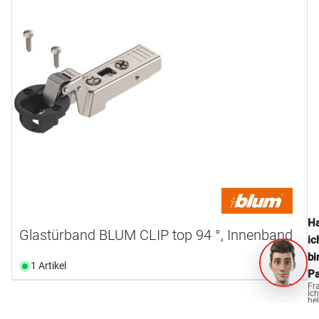
Ha
Glastürband BLUM CLIP top 94 °, Innenband
ic
bi
1 Artikel
Pa
Fr
Ich
hel
ge