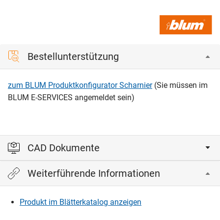
Bestellunterstützung
zum BLUM Produktkonfigurator Scharnier
(Sie müssen im
BLUM E-SERVICES angemeldet sein)
CAD Dokumente
Weiterführende Informationen
Bitte einloggen, um die CAD‑Dateien anzeigen und
herunterladen zu können.
Produkt im Blätterkatalog anzeigen