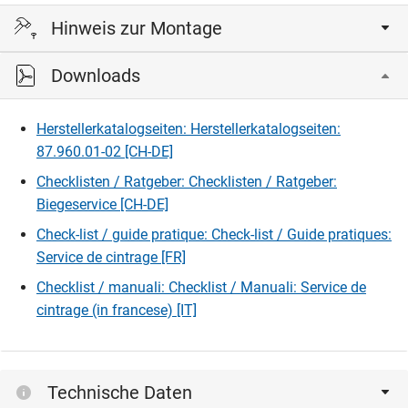
Hinweis zur Montage
Downloads
Profil alle 20-25 cm doppelt gelocht, ø 2,5 und 2,8 mm,
Montage mit Center-Stiften.
Herstellerkatalogseiten: Herstellerkatalogseiten:
87.960.01-02 [CH-DE]
Checklisten / Ratgeber: Checklisten / Ratgeber:
Biegeservice [CH-DE]
Check-list / guide pratique: Check-list / Guide pratiques:
Service de cintrage [FR]
Checklist / manuali: Checklist / Manuali: Service de
cintrage (in francese) [IT]
Technische Daten