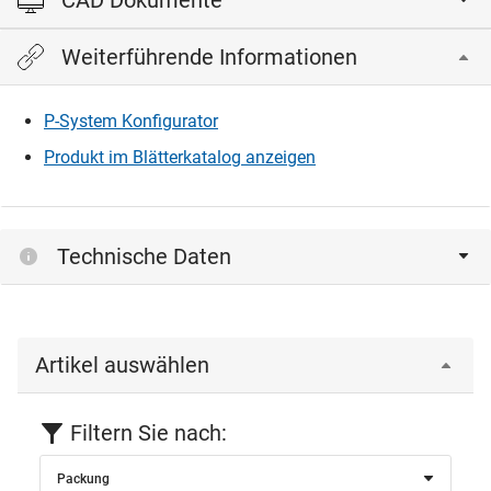
CAD Dokumente
Weiterführende Informationen
Bitte einloggen, um die CAD‑Dateien anzeigen und
herunterladen zu können.
P-System Konfigurator
Produkt im Blätterkatalog anzeigen
Einloggen
Technische Daten
Artikel auswählen
Filtern Sie nach:
Packung