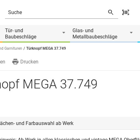
Tür- und
Glas- und
Baubeschläge
Metallbaubeschläge
nd Garnituren
Türknopf MEGA 37.749
en
Drucken
nopf MEGA 37.749
lächen- und Farbauswahl ab Werk
lhinweis: Ab Werk in allen klassischen und vintage MEGA Oberfl