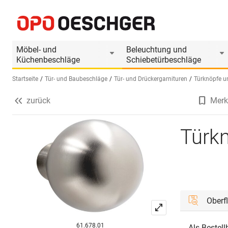
Türknopf MEGA 37.749
Produktinformationen
Passendes Zubehör
Möbel- und
Beleuchtung und
Küchenbeschläge
Schiebetürbeschläge
Startseite
Tür- und Baubeschläge
Tür- und Drückergarnituren
Türknöpfe u
zurück
Merk
Sprache wählen (DE)
Türk
Oberf
61.678.01
Als Bestel