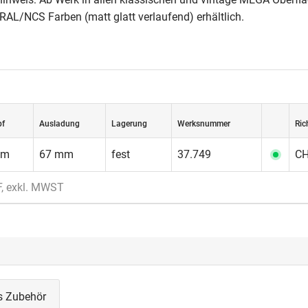
 RAL/NCS Farben (matt glatt verlaufend) erhältlich.
pf
Ausladung
Lagerung
Werksnummer
Ric
mm
67 mm
fest
37.749
CH
F, exkl. MWST
s Zubehör