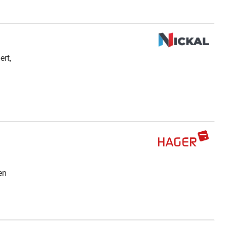
ert,
en