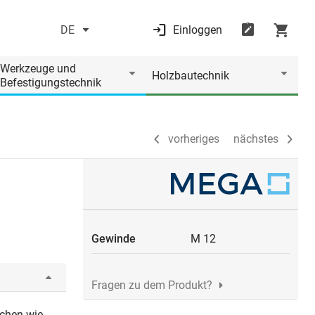
DE
Einloggen
vorheriges
nächstes
Werkzeuge und
Holzbautechnik
Befestigungstechnik
vorheriges
nächstes
Gewinde
M 12
Fragen zu dem Produkt?
ächen wie