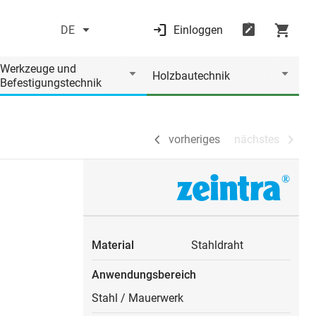
DE
Einloggen
vorheriges
nächstes
Werkzeuge und
Holzbautechnik
Befestigungstechnik
vorheriges
nächstes
Material
Stahldraht
Anwendungsbereich
Stahl
/
Mauerwerk