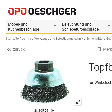
Topfbürsten
Produktinformationen
Produkt ist Zubehör
Möbel- und
Beleuchtung und
Küchenbeschläge
Schiebetürbeschläge
Startseite
zeintra
Werkzeuge und Befestigungstechnik
Schleifmittel
Geb
zurück
Merk
Sprache wählen (DE)
Topf
für Winkelsch
28.105.06 - 10