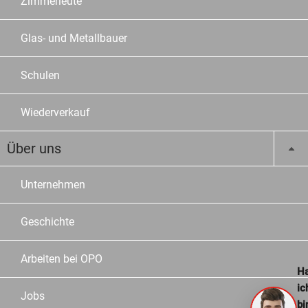
Zimmerleute
Glas- und Metallbauer
Schulen
Wiederverkauf
Über uns
Unternehmen
Geschichte
Arbeiten bei OPO
Ha
ic
Jobs
bi