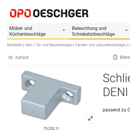
Schliesskloben zu Oberlichtfallen DENI
Produktinformationen
Produkt ist Zubehör
Möbel- und
Beleuchtung und
Küchenbeschläge
Schiebetürbeschläge
Startseite
deni
Tür- und Baubeschläge
Fenster- und Jalousiebeschläge
zurück
Merk
Sprache wählen (DE)
Schli
DENI
passend zu O
75.252.11