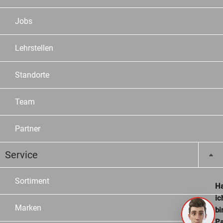
Jobs
Lehrstellen
Standorte
Team
Partner
Service
Sortiment
Ha
ic
Marken
bi
Pa