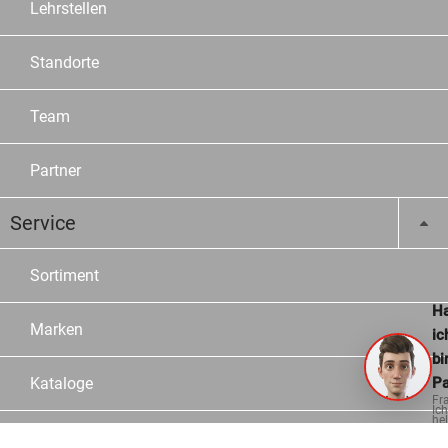
Lehrstellen
Standorte
Team
Partner
Service
Sortiment
Ha
Marken
ic
bi
Kataloge
Pa
Fr
Ich
hel
ge
Konfiguratoren