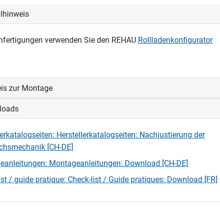
llhinweis
nfertigungen verwenden Sie den REHAU
Rollladenkonfigurator
is zur Montage
loads
 Montage:
uf den Kopf stellen
lerkatalogseiten: Herstellerkatalogseiten: Nachjustierung der
den Clip-Profil fixieren
ichsmechanik [CH-DE]
setzen, fixieren
stürzen
eanleitungen: Montageanleitungen: Download [CH-DE]
rofile und Frontblende fixieren - fertig
ist / guide pratique: Check-list / Guide pratiques: Download [FR]