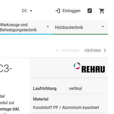
DE
Einloggen
vorheriges
nächstes
Werkzeuge und
Holzbautechnik
Befestigungstechnik
vorheriges
nächstes
C3-
Laufrichtung
vertikal
der
Material
odul zur
Kunststoff PP
/
Aluminium kaschiert
ontage inkl.