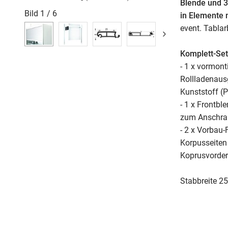
Blende und 3
Bild
1
/
6
in Elemente 
event. Tabla
Komplett-Set
- 1 x vormont
Rollladenausg
Kunststoff (
- 1 x Frontbl
zum Anschra
- 2 x Vorbau
Korpusseiten
Koprusvorder
Stabbreite 