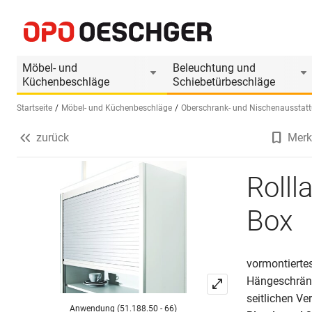
Rollladen Komplettset REHAU C3-Box
Produktinformationen
Passendes Zubehör
Möbel- und
Beleuchtung und
Küchenbeschläge
Schiebetürbeschläge
Startseite
Möbel- und Küchenbeschläge
Oberschrank- und Nischenausstat
zurück
Merk
Sprache wählen (DE)
Roll
Box
vormontiertes
Hängeschränk
seitlichen V
Anwendung (51.188.50 - 66)