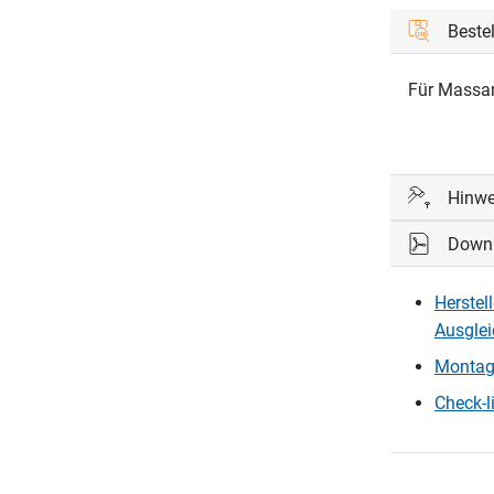
Beste
Für Massa
Hinwe
Down
Einfachste
- Element a
Herstel
- Frontblen
Ausgle
- Modul ein
- Element 
Montag
- Führungsp
Check-l