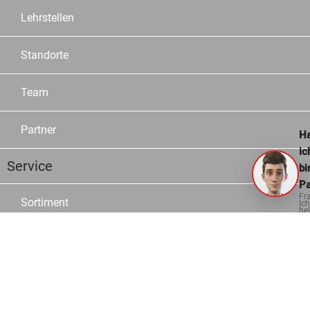
Lehrstellen
Standorte
Team
Partner
Ha
ic
Service
bi
Pa
Fr
Sortiment
Ich
hel
ge
Marken
Kataloge