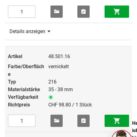
Details anzeigen
48.501.16
vernickelt
216
35 - 38 mm
CHF 98.80 / 1 Stück
Ha
ic