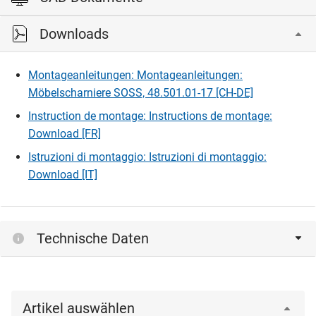
Downloads
Bitte einloggen, um die CAD‑Dateien anzeigen und
herunterladen zu können.
Montageanleitungen: Montageanleitungen:
Möbelscharniere SOSS, 48.501.01-17 [CH-DE]
Einloggen
Instruction de montage: Instructions de montage:
Download [FR]
Istruzioni di montaggio: Istruzioni di montaggio:
Download [IT]
Technische Daten
Artikel auswählen