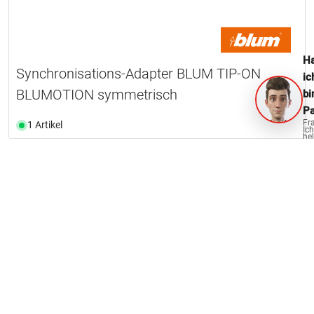
Ha
Synchronisations-Adapter BLUM TIP-ON
ic
BLUMOTION symmetrisch
bi
Pa
Fr
1 Artikel
Ich
hel
ge