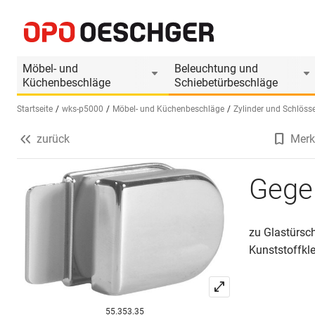
Gegenstücke
Produktinformationen
Produkt ist Zubehör
Möbel- und
Beleuchtung und
Küchenbeschläge
Schiebetürbeschläge
Startseite
wks-p5000
Möbel- und Küchenbeschläge
Zylinder und Schlöss
zurück
Merk
Sprache wählen (DE)
Gege
zu Glastürsc
Kunststoffkl
55.353.35