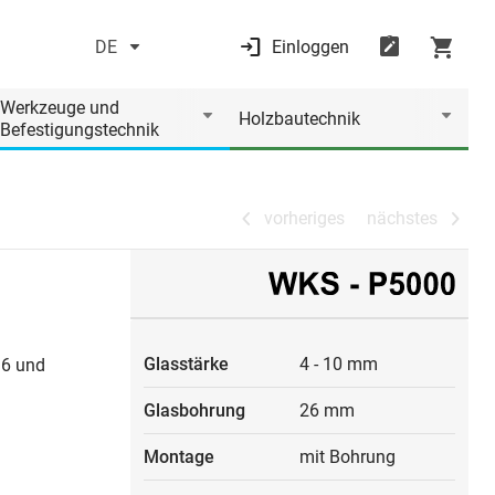
DE
Einloggen
vorheriges
nächstes
Werkzeuge und
Holzbautechnik
Befestigungstechnik
vorheriges
nächstes
Glasstärke
4
-
10 mm
 6 und
Glasbohrung
26 mm
Montage
mit Bohrung