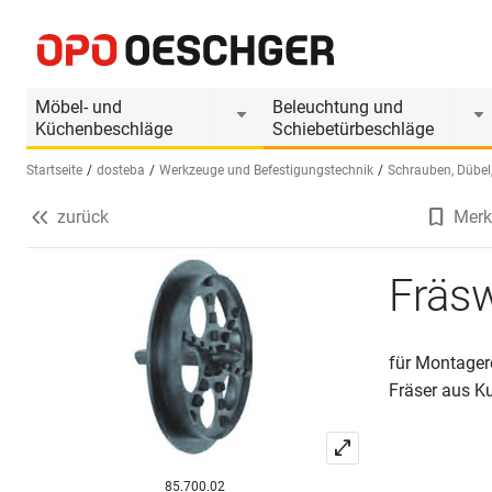
Fräswerkzeug (Ersatz)
Produktinformationen
Produkt ist Zubehör von
Möbel- und
Beleuchtung und
Küchenbeschläge
Schiebetürbeschläge
Startseite
dosteba
Werkzeuge und Befestigungstechnik
Schrauben, Dübel,
zurück
Merk
Sprache wählen (DE)
Fräsw
für Montage
Fräser aus K
85.700.02