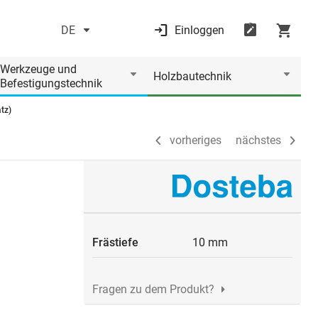
DE
Einloggen
vorheriges
nächstes
Werkzeuge und
Holzbautechnik
Befestigungstechnik
tz)
vorheriges
nächstes
Frästiefe
10 mm
Fragen zu dem Produkt?