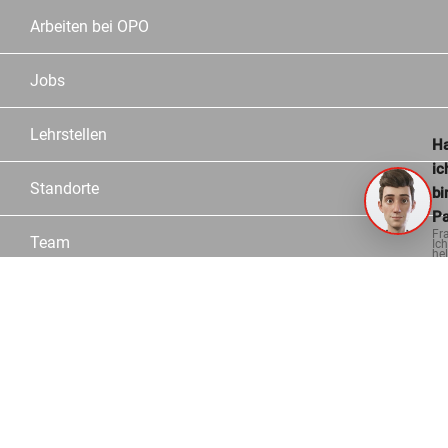
Arbeiten bei OPO
Jobs
Lehrstellen
Ha
ic
Standorte
bi
Pa
Fr
Team
Ich
hel
ge
Partner
Service
Sortiment