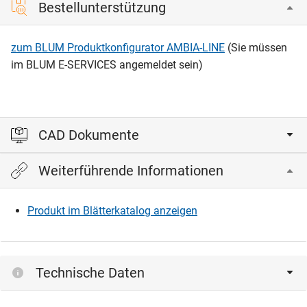
Bestellunterstützung
zum BLUM Produktkonfigurator AMBIA-LINE
(Sie müssen
im BLUM E-SERVICES angemeldet sein)
CAD Dokumente
Weiterführende Informationen
Bitte einloggen, um die CAD‑Dateien anzeigen und
herunterladen zu können.
Produkt im Blätterkatalog anzeigen
Einloggen
Technische Daten