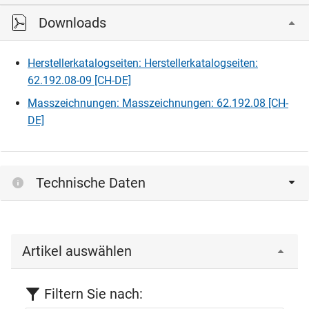
gelocht werden.
Downloads
Bitte einloggen, um die CAD‑Dateien anzeigen und
herunterladen zu können.
Herstellerkatalogseiten: Herstellerkatalogseiten:
62.192.08-09 [CH-DE]
Einloggen
Masszeichnungen: Masszeichnungen: 62.192.08 [CH-
DE]
Technische Daten
Artikel auswählen
Filtern Sie nach: