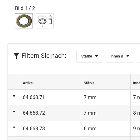
Bild
1
/
2
Filtern Sie nach:
Stärke
Innen ø
Artikel
Stärke
Inn
64.668.71
7 mm
7 
64.668.72
7 mm
8 
64.668.73
6 mm
9 