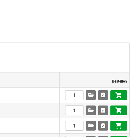
Bestellen
k
k
k