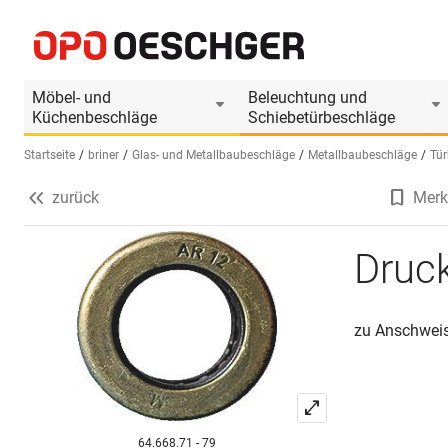
Drucklager BRINER Typ 60
Produktinformationen
Möbel- und
Beleuchtung und
Küchenbeschläge
Schiebetürbeschläge
Startseite
briner
Glas- und Metallbaubeschläge
Metallbaubeschläge
Tü
zurück
Merk
Sprache wählen (DE)
Druc
zu Anschweis
64.668.71 - 79