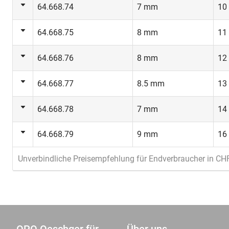
64.668.74
7 mm
10
64.668.75
8 mm
11
64.668.76
8 mm
12
64.668.77
8.5 mm
13
64.668.78
7 mm
14
64.668.79
9 mm
16
Unverbindliche Preisempfehlung für Endverbraucher in CH