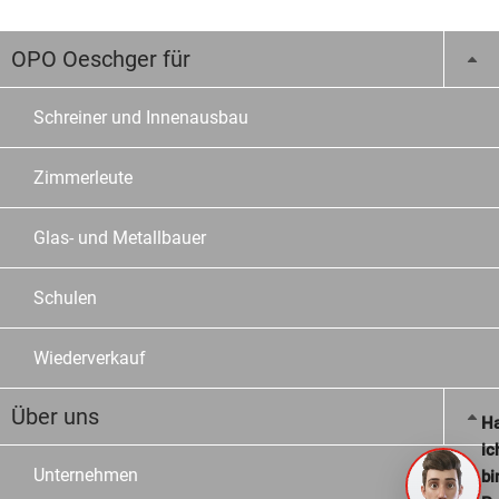
OPO Oeschger für
Schreiner und Innenausbau
Zimmerleute
Glas- und Metallbauer
Schulen
Wiederverkauf
Über uns
Ha
ic
Unternehmen
bi