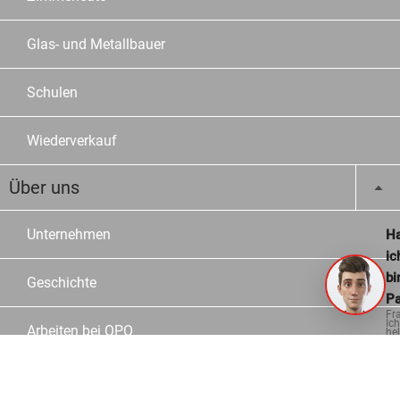
Glas- und Metallbauer
Schulen
Wiederverkauf
Über uns
Unternehmen
Ha
ic
bi
Geschichte
Pa
Fr
Ich
Arbeiten bei OPO
hel
ge
Jobs