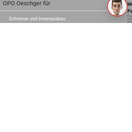
OPO Oeschger für
bi
Pa
Fr
Schreiner und Innenausbau
Ich
hel
ge
Zimmerleute
Glas- und Metallbauer
Schulen
Wiederverkauf
Über uns
Unternehmen
Geschichte